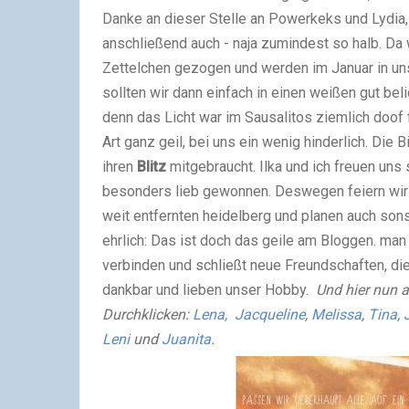
Danke an dieser Stelle an Powerkeks und Lydia
anschließend auch - naja zumindest so halb. Da 
Zettelchen gezogen und werden im Januar in unse
sollten wir dann einfach in einen weißen gut b
denn das Licht war im Sausalitos ziemlich doof 
Art ganz geil, bei uns ein wenig hinderlich. Die 
ihren
Blitz
mitgebraucht. Ilka und ich freuen uns
besonders lieb gewonnen. Deswegen feiern wir m
weit entfernten heidelberg und planen auch sons
ehrlich: Das ist doch das geile am Bloggen. man
verbinden und schließt neue Freundschaften, die
dankbar und lieben unser Hobby.
Und hier nun a
Durchklicken:
Lena,
Jacqueline
,
Melissa
,
Tina
,
Leni
und
Juanita
.