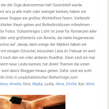
, die die Orga übernommen hat! Gewichtelt wurde
wir uns ja alle mehr oder weniger kennen, haben wir
rer Gruppe ein großes Wichtelfest feiern. Vielleicht
elichteten Raum gehen und Butterbrotdosen mitnehmen -
für Fotos. Schummriges Licht ist zwar für Romanzen aller
Bilder sind größenteils von Amelie, die hatte klugerweise
 schon auf Januar, denn einige der Mädels haben wir
it einigen Silvester, besuchen Lena im Februar im weit
t noch den ein oder anderen Roadtrip. Denn sind wir mal
 lernt neue Leute kennen, hat direkt Themen die einen
 weit übers Bloggen hinaus gehen. Dafür sind wir echt
lle Girls in unalphabetischer Reihenfolge zum
Jana
,
Amelie
, Sina,
Majka
, Lydia,
Alina
,
Emilie
, Kat,
Alina