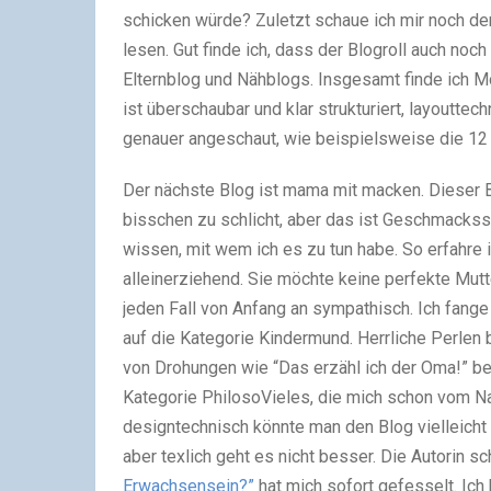
schicken würde? Zuletzt schaue ich mir noch den
lesen. Gut finde ich, dass der Blogroll auch noch
Elternblog und Nähblogs. Insgesamt finde ich M
ist überschaubar und klar strukturiert, layoutte
genauer angeschaut, wie beispielsweise die 12 v
Der nächste Blog ist mama mit macken. Dieser Blo
bisschen zu schlicht, aber das ist Geschmackssa
wissen, mit wem ich es zu tun habe. So erfahre i
alleinerziehend. Sie möchte keine perfekte Mutt
jeden Fall von Anfang an sympathisch. Ich fange
auf die Kategorie Kindermund. Herrliche Perlen 
von Drohungen wie “Das erzähl ich der Oma!” be
Kategorie PhilosoVieles, die mich schon vom Nam
designtechnisch könnte man den Blog vielleicht
aber texlich geht es nicht besser. Die Autorin sch
Erwachsensein?”
hat mich sofort gefesselt. Ich