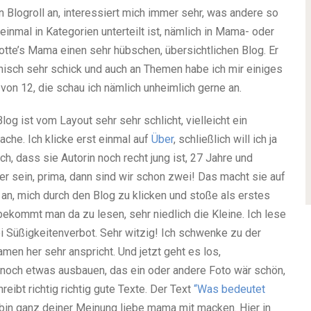
 Blogroll an, interessiert mich immer sehr, was andere so
 einmal in Kategorien unterteilt ist, nämlich in Mama- oder
otte’s Mama einen sehr hübschen, übersichtlichen Blog. Er
chnisch sehr schick und auch an Themen habe ich mir einiges
on 12, die schau ich nämlich unheimlich gerne an.
g ist vom Layout sehr sehr schlicht, vielleicht ein
che. Ich klicke erst einmal auf
Über
, schließlich will ich ja
ch, dass sie Autorin noch recht jung ist, 27 Jahre und
er sein, prima, dann sind wir schon zwei! Das macht sie auf
 an, mich durch den Blog zu klicken und stoße als erstes
bekommt man da zu lesen, sehr niedlich die Kleine. Ich lese
i Süßigkeitenverbot. Sehr witzig! Ich schwenke zu der
en her sehr anspricht. Und jetzt geht es los,
 noch etwas ausbauen, das ein oder andere Foto wär schön,
reibt richtig richtig gute Texte. Der Text
“Was bedeutet
 bin ganz deiner Meinung liebe mama mit macken. Hier in