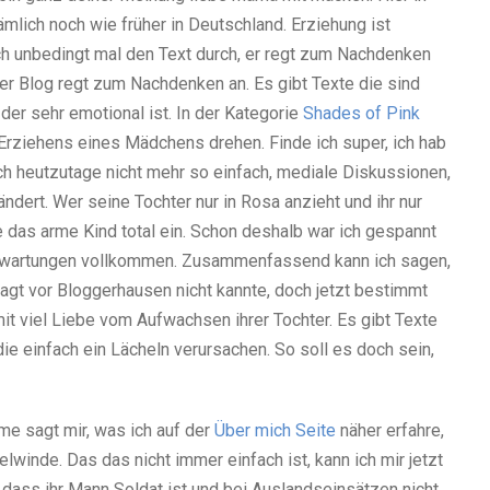
mlich noch wie früher in Deutschland. Erziehung ist
uch unbedingt mal den Text durch, er regt zum Nachdenken
er Blog regt zum Nachdenken an. Es gibt Texte die sind
, der sehr emotional ist. In der Kategorie
Shades of Pink
Erziehens eines Mädchens drehen. Finde ich super, ich hab
ich heutzutage nicht mehr so einfach, mediale Diskussionen,
ert. Wer seine Tochter nur in Rosa anzieht und ihr nur
 das arme Kind total ein. Schon deshalb war ich gespannt
n Erwartungen vollkommen. Zusammenfassend kann ich sagen,
gt vor Bloggerhausen nicht kannte, doch jetzt bestimmt
mit viel Liebe vom Aufwachsen ihrer Tochter. Es gibt Texte
e einfach ein Lächeln verursachen. So soll es doch sein,
e sagt mir, was ich auf der
Über mich Seite
näher erfahre,
elwinde. Das das nicht immer einfach ist, kann ich mir jetzt
 dass ihr Mann Soldat ist und bei Auslandseinsätzen nicht