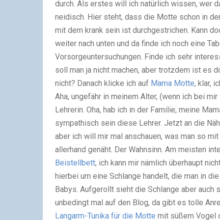
durch. Als erstes will ich natürlich wissen, wer 
neidisch. Hier steht, dass die Motte schon in de
mit dem krank sein ist durchgestrichen. Kann doch
weiter nach unten und da finde ich noch eine Ta
Vorsorgeuntersuchungen. Finde ich sehr interessa
soll man ja nicht machen, aber trotzdem ist es 
nicht? Danach klicke ich auf
Mama Motte
, klar, 
Aha, ungefähr in meinem Alter, (wenn ich bei mir
Lehrerin. Oha, hab ich in der Familie, meine Mam
sympathisch sein diese Lehrer. Jetzt an die Näh
aber ich will mir mal anschauen, was man so mi
allerhand genäht. Der Wahnsinn. Am meisten inte
Beistellbett
, ich kann mir nämlich überhaupt nich
hierbei um eine Schlange handelt, die man in d
Babys. Aufgerollt sieht die Schlange aber auch
unbedingt mal auf den Blog, da gibt es tolle Anr
Langarm-Tunika für die Motte
mit süßem Vogel d