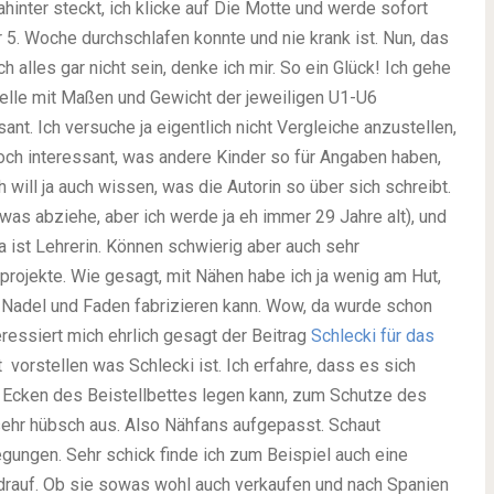
dahinter steckt, ich klicke auf Die Motte und werde sofort
r 5. Woche durchschlafen konnte und nie krank ist. Nun, das
 alles gar nicht sein, denke ich mir. So ein Glück! Ich gehe
belle mit Maßen und Gewicht der jeweiligen U1-U6
nt. Ich versuche ja eigentlich nicht Vergleiche anzustellen,
doch interessant, was andere Kinder so für Angaben haben,
ich will ja auch wissen, was die Autorin so über sich schreibt.
 was abziehe, aber ich werde ja eh immer 29 Jahre alt), und
a ist Lehrerin. Können schwierig aber auch sehr
projekte. Wie gesagt, mit Nähen habe ich ja wenig am Hut,
t Nadel und Faden fabrizieren kann. Wow, da wurde schon
ressiert mich ehrlich gesagt der Beitrag
Schlecki für das
t vorstellen was Schlecki ist. Ich erfahre, dass es sich
ie Ecken des Beistellbettes legen kann, zum Schutze des
 sehr hübsch aus. Also Nähfans aufgepasst. Schaut
egungen. Sehr schick finde ich zum Beispiel auch eine
rauf. Ob sie sowas wohl auch verkaufen und nach Spanien