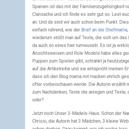
Spanien ist das mit der Familienzugehörigkeit nä
Clansache und ich finde es sehr gut so. Lest e
an. Und da sind wir auch schon beim Punkt. Dies
einfach rührend, wie der
Brief an die Stiefmama
wiederum stößt man auf Texte, die sich um das 
da auch so eines hier rumwuseln. Es ist ja wirkl
Ansichtsweisen und Role Models habe alles geänd
Puppen zum Spielen gibt, schränkt ja heutzutage
auf die Artikelreihe und sie entspricht meine
dass ich den Blog mama mit macken ehrlich gesa
öfter vorbeischauen werde. Die Autorin erzählt 
zum Nachdenken, Texte die anregen und Texte, di
oder?
Jetzt noch Unser 3-Mädels-Haus. Schon der Nam
Chrissi, die Autorin hat 3 Mädchen, 3 kleine Wirb
schon denken. Dazu kommt, wie ich weiter lese,