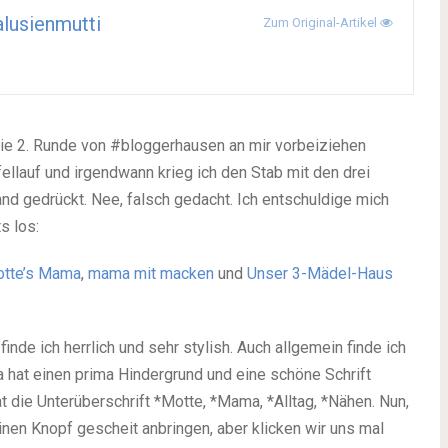
lusienmutti
Zum Original-Artikel
 die 2. Runde von #bloggerhausen an mir vorbeiziehen
ffellauf und irgendwann krieg ich den Stab mit den drei
and gedrückt. Nee, falsch gedacht. Ich entschuldige mich
s los:
tte’s Mama
,
mama mit macken
und
Unser 3-Mädel-Haus
finde ich herrlich und sehr stylish. Auch allgemein finde ich
hat einen prima Hindergrund und eine schöne Schrift
at die Unterüberschrift *Motte, *Mama, *Alltag, *Nähen. Nun,
einen Knopf gescheit anbringen, aber klicken wir uns mal