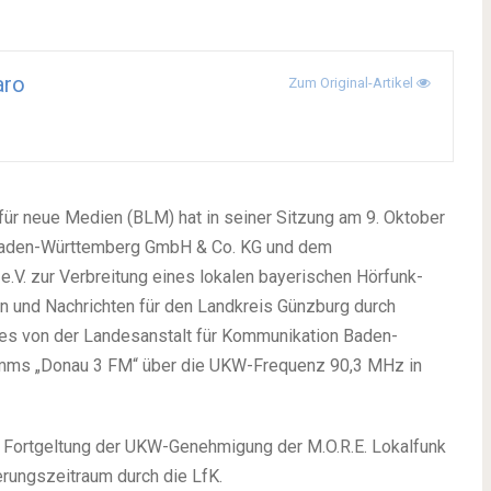
aro
Zum Original-Artikel
ür neue Medien (BLM) hat in seiner Sitzung am 9. Oktober
 Baden-Württemberg GmbH & Co. KG und dem
e.V. zur Verbreitung eines lokalen bayerischen Hörfunk-
n und Nachrichten für den Landkreis Günzburg durch
 von der Landes­anstalt für Kommunikation Baden-
mms „Donau 3 FM“ über die UKW-Frequenz 90,3 MHz in
 Fortgeltung der UKW-Genehmigung der M.O.R.E. Lokalfunk
ungszeitraum durch die LfK.