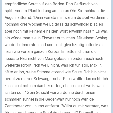
empfindliche Gerät auf den Boden. Das Geräusch von
splitterndem Plastik drang an Lauras Ohr. Sie schloss die
Augen, zitternd. "Dann verrate mir, warum du seit verdammt
nochmal drei Wochen weißt, dass du schwanger bist, es
aber noch mit keinem einzigen Wort erwähnt hast?" Es war,
als würde man sie in Eiswasser tauchen. Mit einem Schlag
wurde ihr Innerstes hart und fest, gleichzeitig zitterte sie
nach wie vor am ganzen Körper. Er hatte nicht nur die
neueste Nachricht von Maxi gelesen, sondern auch noch
weitergescrollt! "Ich weiß nicht, was ich tun soll, Maxi!",
äffte er los, seine Stimme ätzend wie Säure. "Ich bin nicht
bereit zu dieser Schwangerschaft! Ich wollte das nicht! Ich
kann nicht mit ihm darüber reden, ehe ich nicht weiß, was
ich tun soll!" Sein Gesicht warwürde sie durch einen
schmalen Tunnel in die Gegenwart nur noch wenige
Zentimeter von Lauras entfernt. "Willst du mir verraten, was
für ein beschissenes Spiel du da spielst? Du weißt, wie