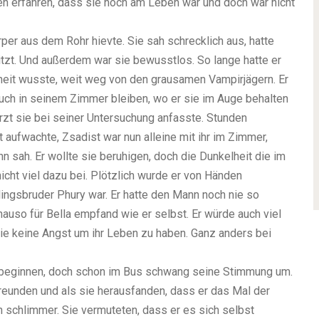
lten erfahren, dass sie noch am Leben war und doch war nicht
rper aus dem Rohr hievte. Sie sah schrecklich aus, hatte
itzt. Und außerdem war sie bewusstlos. So lange hatte er
rheit wusste, weit weg von den grausamen Vampirjägern. Er
uch in seinem Zimmer bleiben, wo er sie im Auge behalten
arzt sie bei seiner Untersuchung anfasste. Stunden
 aufwachte, Zsadist war nun alleine mit ihr im Zimmer,
n sah. Er wollte sie beruhigen, doch die Dunkelheit die im
icht viel dazu bei. Plötzlich wurde er von Händen
ingsbruder Phury war. Er hatte den Mann noch nie so
uso für Bella empfand wie er selbst. Er würde auch viel
sie keine Angst um ihr Leben zu haben. Ganz anders bei
g beginnen, doch schon im Bus schwang seine Stimmung um.
freunden und als sie herausfanden, dass er das Mal der
h schlimmer. Sie vermuteten, dass er es sich selbst