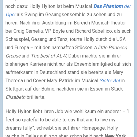
noch dazu: Holly Hylton ist beim Musical
Das Phantom
der
Oper
als Swing im Gesangsensemble zu sehen und zu
hören. Nach ihrer Ausbildung im Bereich Musical-Theater
bei Craig Carnelia, VP Boyle und Richard Sabellico, als auch
Schauspiel, Gesang und Tanz, tourte Holly durch die USA
und Europa – mit den namhaften Stücken
A little Princess
,
Grease
und
The best of ALW
. Dabei machte sie in ihrer
bisherigen Karriere nicht nur als Ensemblemitglied auf sich
aufmerksam: In Deutschland stand sie bereits als Mary
Theresa und Cover Mary Patrick im Musical
Sister Act
in
Stuttgart auf der Bühne, nachdem sie in Essen im Stück
Elisabeth
brillierte.
Holly Hylton liebt ihren Job wie wohl kaum ein anderer – “I
feel so grateful to be able to say that and to live my
dreams fully”, schreibt sie auf ihrer Homepage. Holly
wuchs in Dallas auf, zog aber schon bald nach
New York