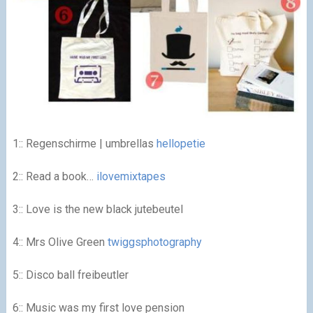
1:: Regenschirme | umbrellas
hellopetie
2:: Read a book…
ilovemixtapes
3:: Love is the new black jutebeutel
4:: Mrs Olive Green
twiggsphotography
5:: Disco ball freibeutler
6:: Music was my first love pension