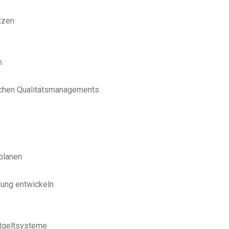
tzen
n
lichen Qualitätsmanagements
 planen
dung entwickeln
ntgeltsysteme