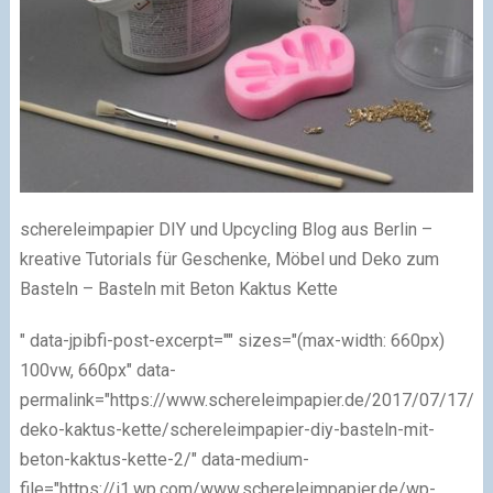
schereleimpapier DIY und Upcycling Blog aus Berlin –
kreative Tutorials für Geschenke, Möbel und Deko zum
Basteln – Basteln mit Beton Kaktus Kette
" data-jpibfi-post-excerpt="" sizes="(max-width: 660px)
100vw, 660px" data-
permalink="https://www.schereleimpapier.de/2017/07/17/be
deko-kaktus-kette/schereleimpapier-diy-basteln-mit-
beton-kaktus-kette-2/" data-medium-
file="https://i1.wp.com/www.schereleimpapier.de/wp-