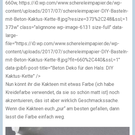
660w, https://i0.wp.com/www.schereleimpapier.de/wp-
content/uploads/2017/07/schereleimpapier-DIY-Basteln-
mit-Beton-Kaktus-Kette-8.jpg?resize=373%2C248&ssl;=1
373w" class="alignnone wp-image-6131 size-full" data-
large-
file="https://i0.wp.com/www.schereleimpapier.de/wp-
content/uploads/2017/07/schereleimpapier-DIY-Basteln-
mit-Beton-Kaktus-Kette-8.jpg?fit=660%2C440&ssl;=1"
data-jpibfi-post-title="Beton Deko für den Hals: DIY
Kaktus-Kette" />
Nun könnt ihr die Kakteen mit etwas Farbe (ich habe
Kreidefarbe verwendet, da sie so schön matt ist) noch
akzentuieren, das ist aber wirklich Geschmackssache.
Wenn die Kakteen euch „pur“ am besten gefallen, dann
lasst die Farbe einfach weg.