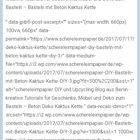
Basteln – Basteln mit Beton Kaktus Kette
" data-jpibfi-post-excerpt="" sizes="(max-width: 660px)
100vw, 660px" data-
permalink="https://www.schereleimpapier.de/2017/07/17/be
deko-kaktus-kette/schereleimpapier-diy-basteln-mit-
beton-kaktus-kette-diy-3/" data-medium-
file="https://i2.wp.com/www.schereleimpapier.de/wp-
content/uploads/2017/07/schereleimpapier-DIY-Basteln-
mit-Beton-Kaktus-Kette-DIY-3.jpg?fit=300%2C200&ssl;=1"
alt="schereleimpapier DIY und Upcycling Blog aus Berlin -
kreative Tutorials für Geschenke, Möbel und Deko zum
Basteln – Beton Deko Kaktus Kette " data-recalc-dims="1"
srcset="https://i2.wp.com/www.schereleimpapier.de/wp-
content/uploads/2017/07/schereleimpapier-DIY-Basteln-
mit-Beton-Kaktus-Kette-DIY-3.jpg?w=1000&ssl;=1 1000w,