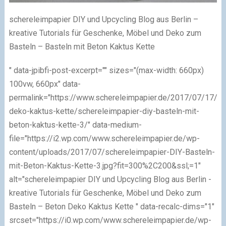
schereleimpapier DIY und Upcycling Blog aus Berlin –
kreative Tutorials für Geschenke, Möbel und Deko zum
Basteln – Basteln mit Beton Kaktus Kette
" data-jpibfi-post-excerpt="" sizes="(max-width: 660px)
100vw, 660px" data-
permalink="https://www.schereleimpapier.de/2017/07/17/be
deko-kaktus-kette/schereleimpapier-diy-basteln-mit-
beton-kaktus-kette-3/" data-medium-
file="https://i2.wp.com/www.schereleimpapier.de/wp-
content/uploads/2017/07/schereleimpapier-DIY-Basteln-
mit-Beton-Kaktus-Kette-3.jpg?fit=300%2C200&ssl;=1"
alt="schereleimpapier DIY und Upcycling Blog aus Berlin -
kreative Tutorials für Geschenke, Möbel und Deko zum
Basteln – Beton Deko Kaktus Kette " data-recalc-dims="1"
srcset="https://i0.wp.com/www.schereleimpapier.de/wp-