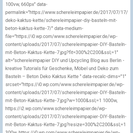
100vw, 660px" data-
permalink="https://www.schereleimpapier.de/2017/07/17/be
deko-kaktus-kette/schereleimpapier-diy-basteln-mit-
beton-kaktus-kette-7/" data-medium-
file="https://i0.wp.com/www.schereleimpapier.de/wp-
content/uploads/2017/07/schereleimpapier-DIY-Basteln-
mit-Beton-Kaktus-Kette-7.jpg?fit=300%2C200&ssl;=1"
alt="schereleimpapier DIY und Upcycling Blog aus Berlin -
kreative Tutorials für Geschenke, Möbel und Deko zum
Basteln – Beton Deko Kaktus Kette " data-recalc-dims="1"
srcset="https://i0.wp.com/www.schereleimpapier.de/wp-
content/uploads/2017/07/schereleimpapier-DIY-Basteln-
mit-Beton-Kaktus-Kette-7.jpg?w=1000&ssl;=1 1000w,
https://i2.wp.com/www.schereleimpapier.de/wp-
content/uploads/2017/07/schereleimpapier-DIY-Basteln-
mit-Beton-Kaktus-Kette-7.jpg?resize=300%2C200&ssl;=1
300w, https://i0.wp.com/www.schereleimpapier.de/wp-