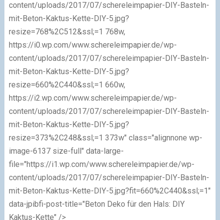
content/uploads/2017/07/schereleimpapier-DIY-Basteln-
mit-Beton-Kaktus-Kette-DIY-5.jpg?
resize=768%2C512&ssl;=1 768w,
https://i0.wp.com/www.schereleimpapier.de/wp-
content/uploads/2017/07/schereleimpapier-DIY-Basteln-
mit-Beton-Kaktus-Kette-DIY-5.jpg?
resize=660%2C440&ssl;=1 660w,
https://i2.wp.com/www.schereleimpapier.de/wp-
content/uploads/2017/07/schereleimpapier-DIY-Basteln-
mit-Beton-Kaktus-Kette-DIY-5.jpg?
resize=373%2C248&ssl;=1 373w" class="alignnone wp-
image-6137 size-full" data-large-
file="https://i1.wp.com/www.schereleimpapier.de/wp-
content/uploads/2017/07/schereleimpapier-DIY-Basteln-
mit-Beton-Kaktus-Kette-DIY-5.jpg?fit=660%2C440&ssl;=1"
data-jpibfi-post-title="Beton Deko für den Hals: DIY
Kaktus-Kette" />