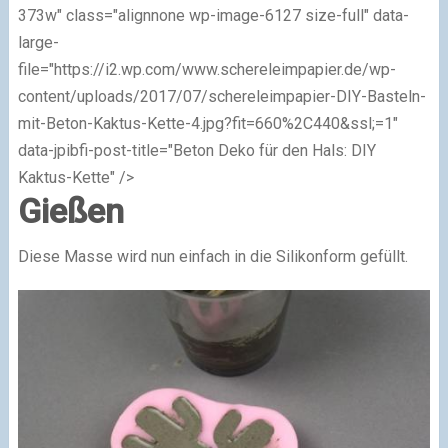
373w" class="alignnone wp-image-6127 size-full" data-
large-
file="https://i2.wp.com/www.schereleimpapier.de/wp-
content/uploads/2017/07/schereleimpapier-DIY-Basteln-
mit-Beton-Kaktus-Kette-4.jpg?fit=660%2C440&ssl;=1"
data-jpibfi-post-title="Beton Deko für den Hals: DIY
Kaktus-Kette" />
Gießen
Diese Masse wird nun einfach in die Silikonform gefüllt.