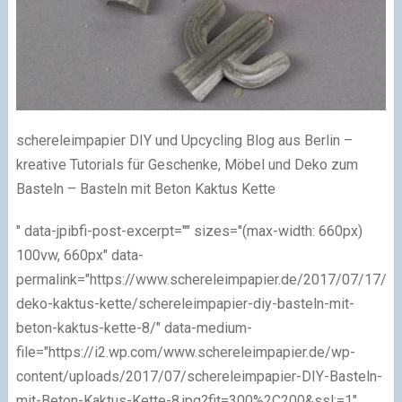
schereleimpapier DIY und Upcycling Blog aus Berlin –
kreative Tutorials für Geschenke, Möbel und Deko zum
Basteln – Basteln mit Beton Kaktus Kette
" data-jpibfi-post-excerpt="" sizes="(max-width: 660px)
100vw, 660px" data-
permalink="https://www.schereleimpapier.de/2017/07/17/be
deko-kaktus-kette/schereleimpapier-diy-basteln-mit-
beton-kaktus-kette-8/" data-medium-
file="https://i2.wp.com/www.schereleimpapier.de/wp-
content/uploads/2017/07/schereleimpapier-DIY-Basteln-
mit-Beton-Kaktus-Kette-8.jpg?fit=300%2C200&ssl;=1"