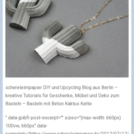
schereleimpapier DIY und Upcycling Blog aus Berlin –
kreative Tutorials für Geschenke, Möbel und Deko zum
Basteln – Basteln mit Beton Kaktus Kette
" data-jpibfi-post-excerpt="" sizes="(max-width: 660px)
100vw, 660px" data-
permalink="https://www.schereleimpapier.de/2017/07/17/be