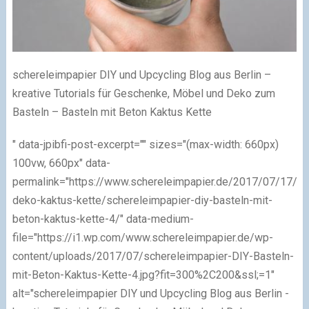
schereleimpapier DIY und Upcycling Blog aus Berlin –
kreative Tutorials für Geschenke, Möbel und Deko zum
Basteln – Basteln mit Beton Kaktus Kette
" data-jpibfi-post-excerpt="" sizes="(max-width: 660px)
100vw, 660px" data-
permalink="https://www.schereleimpapier.de/2017/07/17/be
deko-kaktus-kette/schereleimpapier-diy-basteln-mit-
beton-kaktus-kette-4/" data-medium-
file="https://i1.wp.com/www.schereleimpapier.de/wp-
content/uploads/2017/07/schereleimpapier-DIY-Basteln-
mit-Beton-Kaktus-Kette-4.jpg?fit=300%2C200&ssl;=1"
alt="schereleimpapier DIY und Upcycling Blog aus Berlin -