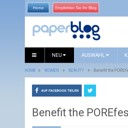
Home
Empfehlen Sie Ihr Blog
NEU
AUSWAHL
K
HOME
WOMEN
BEAUTY
Benefit the POREfe
AUF FACEBOOK TEILEN
Benefit the POREfe