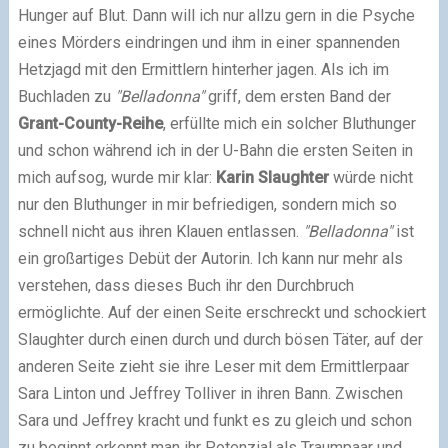
Hunger auf Blut. Dann will ich nur allzu gern in die Psyche
eines Mörders eindringen und ihm in einer spannenden
Hetzjagd mit den Ermittlern hinterher jagen. Als ich im
Buchladen zu
"Belladonna"
griff, dem ersten Band der
Grant-County-Reihe
, erfüllte mich ein solcher Bluthunger
und schon während ich in der U-Bahn die ersten Seiten in
mich aufsog, wurde mir klar:
Karin Slaughter
würde nicht
nur den Bluthunger in mir befriedigen, sondern mich so
schnell nicht aus ihren Klauen entlassen.
"Belladonna"
ist
ein großartiges Debüt der Autorin. Ich kann nur mehr als
verstehen, dass dieses Buch ihr den Durchbruch
ermöglichte. Auf der einen Seite erschreckt und schockiert
Slaughter durch einen durch und durch bösen Täter, auf der
anderen Seite zieht sie ihre Leser mit dem Ermittlerpaar
Sara Linton und Jeffrey Tolliver in ihren Bann. Zwischen
Sara und Jeffrey kracht und funkt es zu gleich und schon
zu beginnt erkennt man ihr Potenzial als Traumpaar und