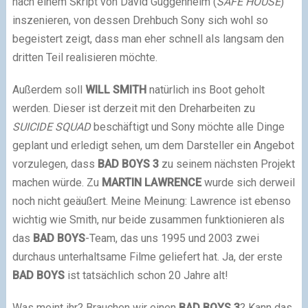
nach einem Skript von David Guggenheim (
SAFE HOUSE
)
inszenieren, von dessen Drehbuch Sony sich wohl so
begeistert zeigt, dass man eher schnell als langsam den
dritten Teil realisieren möchte.
Außerdem soll
WILL SMITH
natürlich ins Boot geholt
werden. Dieser ist derzeit mit den Dreharbeiten zu
SUICIDE SQUAD
beschäftigt und Sony möchte alle Dinge
geplant und erledigt sehen, um dem Darsteller ein Angebot
vorzulegen, dass
BAD BOYS 3
zu seinem nächsten Projekt
machen würde. Zu
MARTIN LAWRENCE
wurde sich derweil
noch nicht geäußert. Meine Meinung: Lawrence ist ebenso
wichtig wie Smith, nur beide zusammen funktionieren als
das
BAD BOYS
-Team, das uns 1995 und 2003 zwei
durchaus unterhaltsame Filme geliefert hat. Ja, der erste
BAD BOYS
ist tatsächlich schon 20 Jahre alt!
Was meint ihr? Brauchen wir einen
BAD BOYS 3
? Kann das