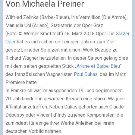
Von Michaela Preiner
Wilfried Zelinka (Barbe-Bleue), Iris Vermillion (Die Amme),
Manuela Uhl (Ariane), Statisterie der Oper Graz
(Foto: © Werner Kmetitsch) 18. März 2018 Oper
D
ie
Grazer
Oper
hat es sich schon seit einigen Jahren zum Ziel
gesetzt, in jeder Spielzeit mit einem Werk Bezüge zu
Richard Wagner herzustellen. In dieser Saison gelang dies
mit dem selten gespielten Stück „
Ariane et Barbe-Bleu
“
des französischen Wagneristen
Paul Dukas
, das im März
Premiere hatte.
In Frankreich war im ausgehenden 19. und beginnenden
20. Jahrhundert in gewissen Kreisen eine starke Wagner-
Affinität anzutreffen. Neben Dukas gehörten auch Claude
Débussy oder Vincent d´Indy zu jenen Komponisten, die
zumindest für einige ihrer Werke Anleihen bei ihrem
deutschen Vorbild nahmen.