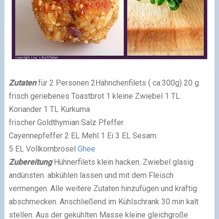
Zutaten
für 2 Personen
2Hähnchenfilets ( ca.300g)
20 g
frisch geriebenes Toastbrot
1 kleine Zwiebel
1 TL
Koriander
1 TL Kurkuma
frischer Goldthymian
Salz
Pfeffer
Cayennepfeffer
2 EL Mehl
1 Ei
3 EL Sesam
5 EL Vollkornbrösel
Ghee
Zubereitung
Hühnerfilets klein hacken. Zwiebel glasig
andünsten. abkühlen lassen und mit dem Fleisch
vermengen. Alle weitere Zutaten hinzufügen und kräftig
abschmecken. Anschließend im Kühlschrank 30 min kalt
stellen. Aus der gekühlten Masse kleine gleichgroße