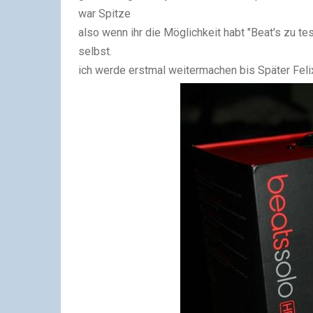
war Spitze
also wenn ihr die Möglichkeit habt "Beat's zu 
selbst.
ich werde erstmal weitermachen bis Später Felix.