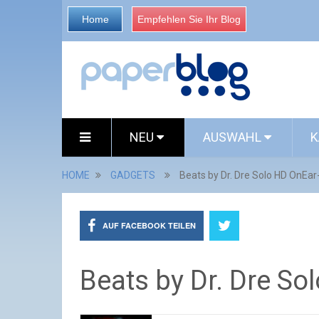
Home
Empfehlen Sie Ihr Blog
NEU
AUSWAHL
K
HOME
GADGETS
Beats by Dr. Dre Solo HD OnEa
AUF FACEBOOK TEILEN
Beats by Dr. Dre So