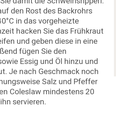
Sie damit die Schweinsripperl.
auf den Rost des Backrohrs
40°C in das vorgeheizte
nzeit hacken Sie das Frühkraut
eifen und geben diese in eine
eßend fügen Sie den
sowie Essig und Öl hinzu und
ut. Je nach Geschmack noch
hungsweise Salz und Pfeffer
den Coleslaw mindestens 20
ihn servieren.