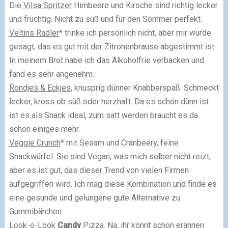
Die
Vilsa Spritzer
Himbeere und Kirsche sind richtig lecker
und fruchtig. Nicht zu süß und für den Sommer perfekt.
Veltins Radler
* trinke ich persönlich nicht, aber mir wurde
gesagt, das es gut mit der Zitronenbrause abgestimmt ist.
In meinem Brot habe ich das Alkoholfrie verbacken und
fand es sehr angenehm.
Rondjes & Eckjes
, knusprig dünner Knabberspaß. Schmeckt
lecker, kross ob süß oder herzhaft. Da es schön dünn ist
ist es als Snack ideal, zum satt werden braucht es da
schon einiges mehr.
Veggie Crunch
* mit Sesam und Cranbeery, feine
Snackwürfel. Sie sind Vegan, was mich selber nicht reizt,
aber es ist gut, das dieser Trend von vielen Firmen
aufgegriffen wird. Ich mag diese Kombination und finde es
eine gesunde und gelungene gute Alternative zu
Gummibärchen.
Look-o-Look
Candy
Pizza
. Na, ihr könnt schon erahnen