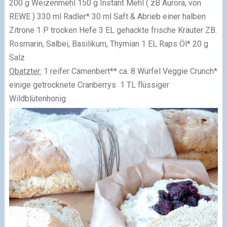
200 g Weizenmehl 150 g Instant Mehl ( zB Aurora, von
REWE ) 330 ml Radler* 30 ml Saft & Abrieb einer halben
Zitrone 1 P trocken Hefe 3 EL gehackte frische Kräuter ZB.
Rosmarin, Salbei, Basilikum, Thymian 1 EL Raps Öl* 20 g
Salz
Obatzter:
1 reifer Camenbert** ca. 8 Würfel Veggie Crunch*
einige getrocknete Cranberrys 1 TL flüssiger
Wildblütenhonig