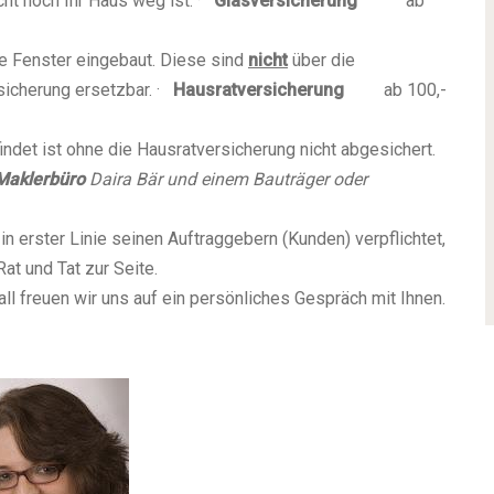
cht noch Ihr Haus weg ist.
·
Glasversicherung
ab
e Fenster eingebaut. Diese sind
nicht
über die
icherung ersetzbar.
·
Hausratversicherung
ab 100,-
ndet ist ohne die Hausratversicherung nicht abgesichert.
Maklerbüro
Daira Bär
und einem Bauträger oder
 in erster Linie seinen Auftraggebern (Kunden) verpflichtet,
at und Tat zur Seite.
l freuen wir uns auf ein persönliches Gespräch mit Ihnen.