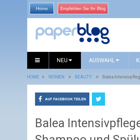
Home
Empfehlen Sie Ihr Blog
NEU
AUSWAHL
K
HOME
WOMEN
BEAUTY
Balea Intensivpfle
AUF FACEBOOK TEILEN
Balea Intensivpfleg
Shampoo und Spül