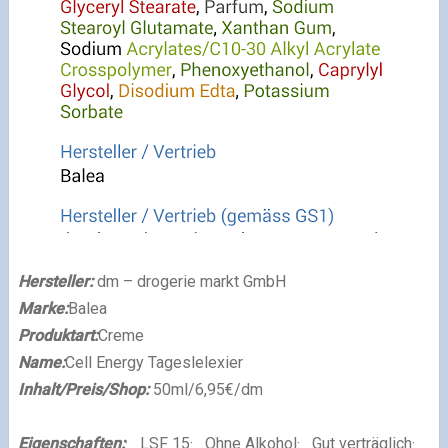
Hersteller:
dm – drogerie markt GmbH
Marke:
Balea
Produktart:
Creme
Name:
Cell Energy Tageslelexier
Inhalt/Preis/Shop:
50ml/6,95€/dm
Eigenschaften:
·
LSF 15
·
Ohne Alkohol
·
Gut verträglich
·