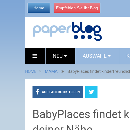
Home
Empfehlen Sie Ihr Blog
NEU
AUSWAHL
K
HOME
MAMA
BabyPlaces findet kinderfreundlic
AUF FACEBOOK TEILEN
BabyPlaces findet k
deiner Nähe