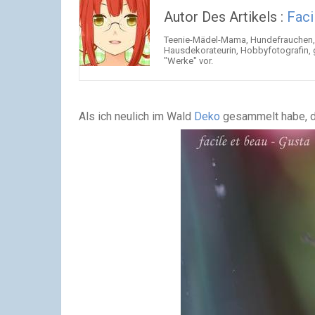
Autor Des Artikels :
Faci
Teenie-Mädel-Mama, Hundefrauchen, K
Hausdekorateurin, Hobbyfotografin, g
"Werke" vor.
Als ich neulich im Wald
Deko
gesammelt habe, da