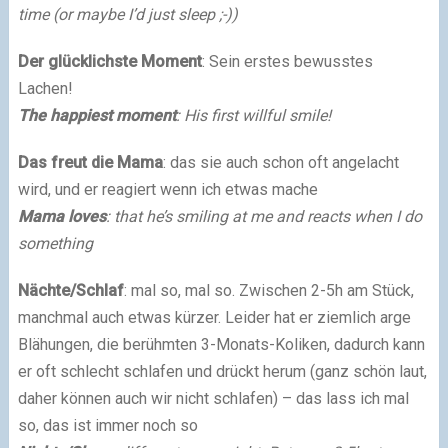
time (or maybe I’d just sleep ;-))
Der glücklichste Moment
: Sein erstes bewusstes
Lachen!
The happiest moment
: His first willful smile!
Das freut die Mama
: das sie auch schon oft angelacht
wird, und er reagiert wenn ich etwas mache
Mama loves
: that he’s smiling at me and reacts when I do
something
Nächte/Schlaf
: mal so, mal so. Zwischen 2-5h am Stück,
manchmal auch etwas kürzer. Leider hat er ziemlich arge
Blähungen, die berühmten 3-Monats-Koliken, dadurch kann
er oft schlecht schlafen und drückt herum (ganz schön laut,
daher können auch wir nicht schlafen) – das lass ich mal
so, das ist immer noch so