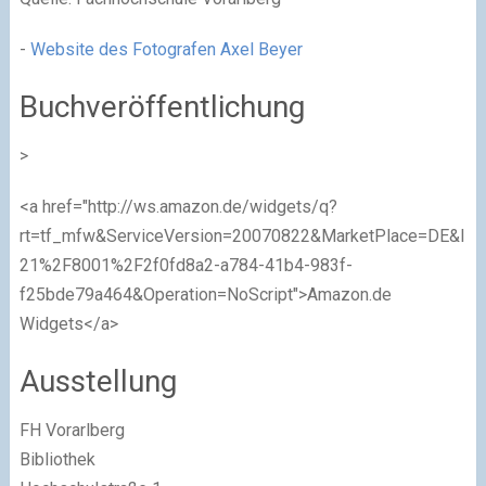
-
Website des Fotografen Axel Beyer
Buchveröffentlichung
>
<a href="http://ws.amazon.de/widgets/q?
rt=tf_mfw&ServiceVersion=20070822&MarketPlace=DE&ID=
21%2F8001%2F2f0fd8a2-a784-41b4-983f-
f25bde79a464&Operation=NoScript">Amazon.de
Widgets</a>
Ausstellung
FH Vorarlberg
Bibliothek