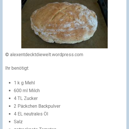
© alexentdecktdiewelt.wordpress.com
Ihr benötigt:
1 k g Mehl
600 ml Milch
4 TL Zucker
2 Päckchen Backpulver
4 EL neutrales Öl
Salz