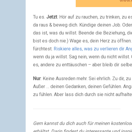
Tu es.
Jetzt
. Hör auf zu rauchen, zu trinken, zu
da raus & beweg dich. Kündige deinen Job. Oder
das ist, was du willst. Beende die Beziehung, die
bist es doch nie.) Wage es, dein Herz zu öffnen.
fürchtest.
Riskiere alles, was zu verlieren dir An
wenn du ja willst. Sag nein, wenn du nicht willst.
es, andere zu enttäuschen – aber bleib dir selber
Nur
: Keine Ausreden mehr. Sei ehrlich. Zu dir, z
Außer … deinen Gedanken, deinen Gefühlen. Angst
zu fühlen. Aber lass dich durch sie nicht aufhalte
Gern kannst du dich auch für meinen kostenlos
erhältst. Darin findest du interessante und insp