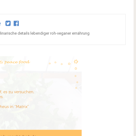
e
kulinarische details lebendiger roh-veganer ernährung