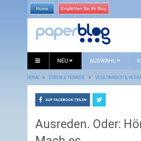
Home
Empfehlen Sie Ihr Blog
NEU
AUSWAHL
K
HOME
ESSEN & TRINKEN
VEGETARISCH & VEGA
AUF FACEBOOK TEILEN
Ausreden. Oder: Hör
Mach es.