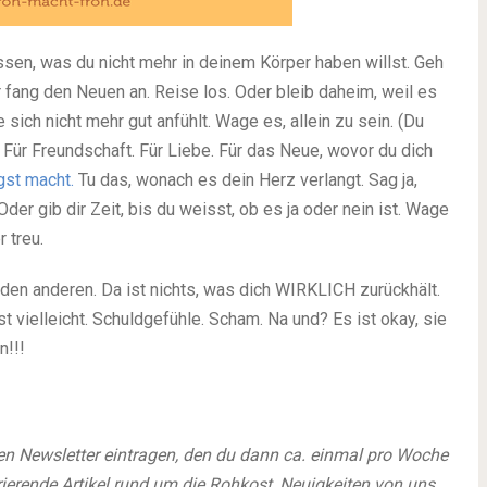
 essen, was du nicht mehr in deinem Körper haben willst. Geh
 fang den Neuen an. Reise los. Oder bleib daheim, weil es
 sich nicht mehr gut anfühlt. Wage es, allein zu sein. (Du
 Für Freundschaft. Für Liebe. Für das Neue, wovor du dich
gst macht.
Tu das, wonach es dein Herz verlangt. Sag ja,
 Oder gib dir Zeit, bis du weisst, ob es ja oder nein ist. Wage
 treu.
u den anderen. Da ist nichts, was dich WIRKLICH zurückhält.
 vielleicht. Schuldgefühle. Scham. Na und? Es ist okay, sie
n!!!
en Newsletter eintragen, den du dann ca. einmal pro Woche
irierende Artikel rund um die Rohkost, Neuigkeiten von uns