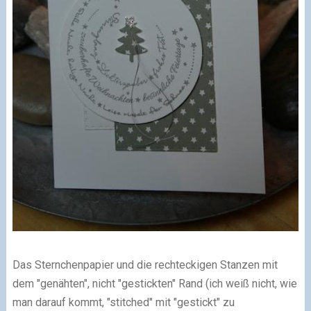
Das Sternchenpapier und die rechteckigen Stanzen mit
dem "genähten", nicht "gestickten" Rand (ich weiß nicht, wie
man darauf kommt, "stitched" mit "gestickt" zu