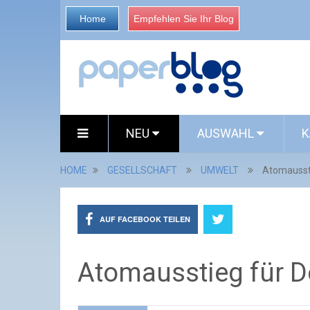
Home
Empfehlen Sie Ihr Blog
NEU
AUSWAHL
K
HOME
GESELLSCHAFT
UMWELT
Atomausst
AUF FACEBOOK TEILEN
Atomausstieg für D