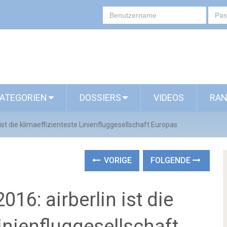
ATEGORIEN
DOSSIERS
VIDEOS
RAN
ist die klimaeffizienteste Linienfluggesellschaft Europas
VORIGE
FOLGENDE
16: airberlin ist die
inienfluggesellschaft