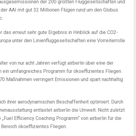
bhausgasemissionen der 200 größten Fluggesellschaften und
 der AAI mit gut 32 Millionen Flügen rund um den Globus
b.
er das erneut sehr gute Ergebnis in Hinblick auf die CO2-
 Europa unter den Linienfluggesellschaften eine Vorreiterrolle
ter von nur acht Jahren verfügt airberlin über eine der
ch ein umfangreiches Programm für ökoeffizientes Fliegen.
 70 Maßnahmen verringert Emissionen und spart nachhaltig
ich ihrer aerodynamischen Beschaffenheit optimiert. Durch
nenausstattung entlastet airberlin die Umwelt. Nicht zuletzt
 „Fuel Efficiency Coaching Programm“ von airberlin für die
Bereich ökoeffizientes Fliegen.