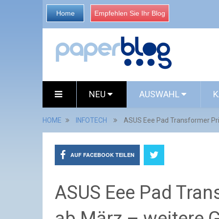
Home
Empfehlen Sie Ihr Blog
NEU
AUSWAHL
K
HOME
INFOTECH
ASUS Eee Pad Transformer Pri
AUF FACEBOOK TEILEN
ASUS Eee Pad Tran
ab März – weitere 