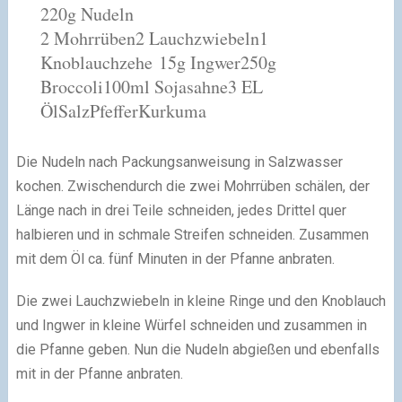
220g Nudeln
2 Mohrrüben
2 Lauchzwiebeln
1
Knoblauchzehe
15g Ingwer
250g
Broccoli
100ml Sojasahne
3 EL
Öl
Salz
Pfeffer
Kurkuma
Die Nudeln nach Packungsanweisung in Salzwasser
kochen. Zwischendurch die zwei Mohrrüben schälen, der
Länge nach in drei Teile schneiden, jedes Drittel quer
halbieren und in schmale Streifen schneiden.
Zusammen
mit dem Öl ca. fünf Minuten in der Pfanne anbraten.
Die zwei Lauchzwiebeln in kleine Ringe und den Knoblauch
und Ingwer in kleine Würfel schneiden und zusammen in
die Pfanne geben. Nun die Nudeln abgießen und ebenfalls
mit in der Pfanne anbraten.