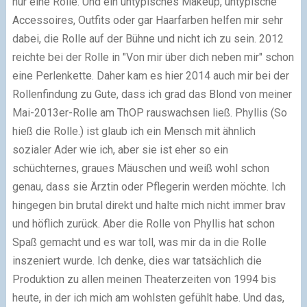
nur eine Rolle. Und ein untypisches Makeup, untypische
Accessoires, Outfits oder gar Haarfarben helfen mir sehr
dabei, die Rolle auf der Bühne und nicht ich zu sein. 2012
reichte bei der Rolle in "Von mir über dich neben mir" schon
eine Perlenkette. Daher kam es hier 2014 auch mir bei der
Rollenfindung zu Gute, dass ich grad das Blond von meiner
Mai-2013er-Rolle am ThOP rauswachsen ließ. Phyllis (So
hieß die Rolle.) ist glaub ich ein Mensch mit ähnlich
sozialer Ader wie ich, aber sie ist eher so ein
schüchternes, graues Mäuschen und weiß wohl schon
genau, dass sie Ärztin oder Pflegerin werden möchte. Ich
hingegen bin brutal direkt und halte mich nicht immer brav
und höflich zurück. Aber die Rolle von Phyllis hat schon
Spaß gemacht und es war toll, was mir da in die Rolle
inszeniert wurde. Ich denke, dies war tatsächlich die
Produktion zu allen meinen Theaterzeiten von 1994 bis
heute, in der ich mich am wohlsten gefühlt habe. Und das,