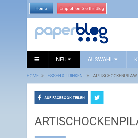
Home
Empfehlen Sie Ihr Blog
NEU
AUSWAHL
K
HOME
ESSEN & TRINKEN
ARTISCHOCKENPILAW
AUF FACEBOOK TEILEN
ARTISCHOCKENPI