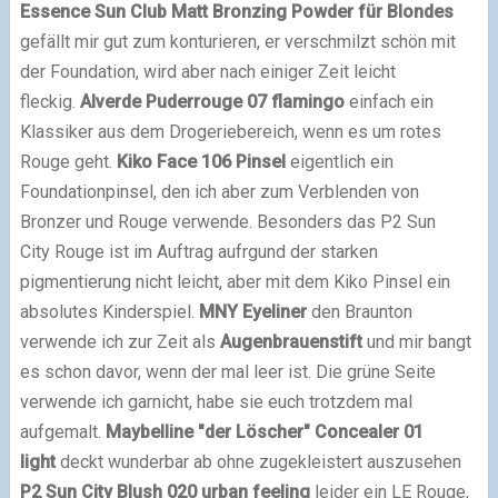
Essence
Sun Club Matt Bronzing Powder für Blondes
gefällt mir gut zum konturieren, er verschmilzt schön mit
der Foundation, wird aber nach einiger Zeit leicht
fleckig.
Alverde Puderrouge 07 flamingo
einfach ein
Klassiker aus dem Drogeriebereich, wenn es um rotes
Rouge geht.
Kiko Face 106 Pinsel
eigentlich ein
Foundationpinsel, den ich aber zum Verblenden von
Bronzer und Rouge verwende. Besonders das P2 Sun
City Rouge ist im Auftrag aufrgund der starken
pigmentierung nicht leicht, aber mit dem Kiko Pinsel ein
absolutes Kinderspiel.
MNY Eyeliner
den Braunton
verwende ich zur Zeit als
Augenbrauenstift
und mir bangt
es schon davor, wenn der mal leer ist. Die grüne Seite
verwende ich garnicht, habe sie euch trotzdem mal
aufgemalt.
Maybelline "der Löscher" Concealer 01
light
deckt wunderbar ab ohne zugekleistert auszusehen
P2 Sun City Blush 020 urban feeling
leider ein LE Rouge,