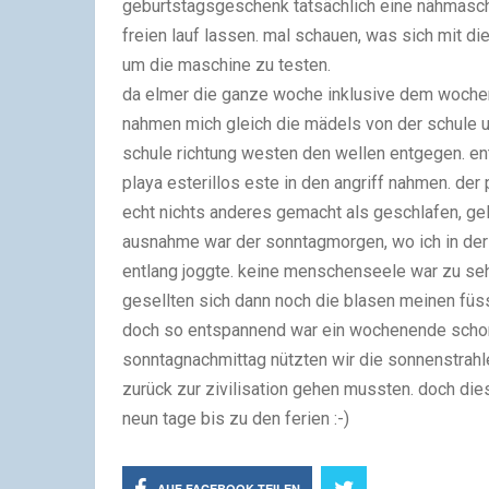
geburtstagsgeschenk tatsächlich eine nähmaschi
freien lauf lassen. mal schauen, was sich mit die
um die maschine zu testen.
da elmer die ganze woche inklusive dem wochene
nahmen mich gleich die mädels von der schule unt
schule richtung westen den wellen entgegen. ent
playa esterillos este
in den angriff nahmen. der 
echt nichts anderes gemacht als geschlafen, ge
ausnahme war der sonntagmorgen, wo ich in der 
entlang joggte. keine menschenseele war zu seh
gesellten sich dann noch die blasen meinen fü
doch so entspannend war ein wochenende schon 
sonntagnachmittag nützten wir die sonnenstrahle
zurück zur zivilisation gehen mussten. doch dies
neun tage bis zu den ferien :-)
AUF FACEBOOK TEILEN