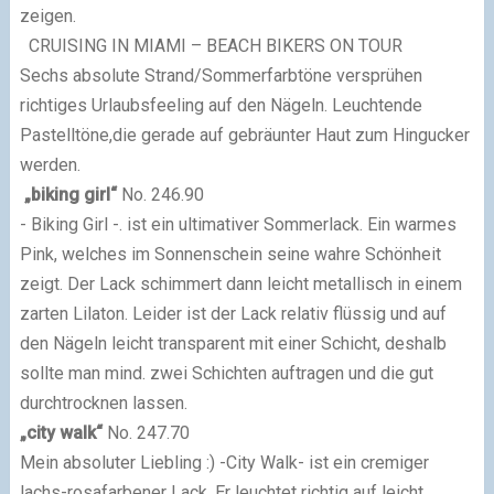
zeigen.
CRUISING IN MIAMI – BEACH BIKERS ON TOUR
Sechs absolute Strand/Sommerfarbtöne versprühen
richtiges Urlaubsfeeling auf den Nägeln.
Leuchtende
Pastelltöne,die gerade auf gebräunter Haut zum Hingucker
werden.
„biking girl“
No. 246.90
- Biking Girl -. ist ein ultimativer Sommerlack. Ein warmes
Pink, welches im Sonnenschein seine wahre Schönheit
zeigt. Der Lack schimmert dann leicht metallisch in einem
zarten Lilaton.
Leider ist der Lack relativ flüssig und auf
den Nägeln leicht transparent mit einer Schicht, deshalb
sollte man mind. zwei Schichten auftragen und die gut
durchtrocknen lassen.
„city walk“
No. 247.70
Mein absoluter Liebling :) -City Walk- ist ein cremiger
lachs-rosafarbener Lack. Er leuchtet richtig auf leicht