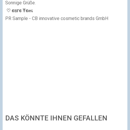
Sonnige Grüße.
♡ єยгє Ŧє๓เ
PR Sample
- CB innovative cosmetic brands GmbH
DAS KÖNNTE IHNEN GEFALLEN