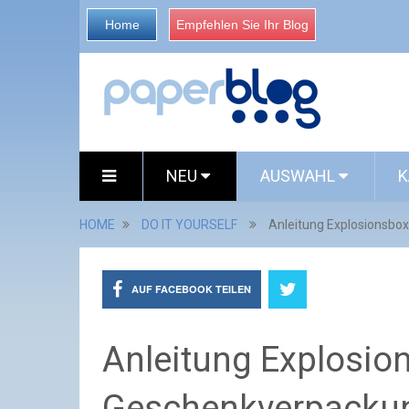
Home
Empfehlen Sie Ihr Blog
NEU
AUSWAHL
K
HOME
DO IT YOURSELF
Anleitung Explosionsbo
AUF FACEBOOK TEILEN
Anleitung Explosio
Geschenkverpackun