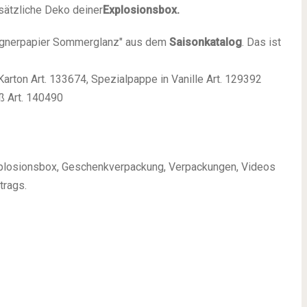
sätzliche Deko deiner
Explosionsbox.
esignerpapier Sommerglanz" aus dem
Saisonkatalog
. Das ist
arton Art. 133674, Spezialpappe in Vanille Art. 129392
ß Art. 140490
 Explosionsbox, Geschenkverpackung, Verpackungen, Videos
trags.