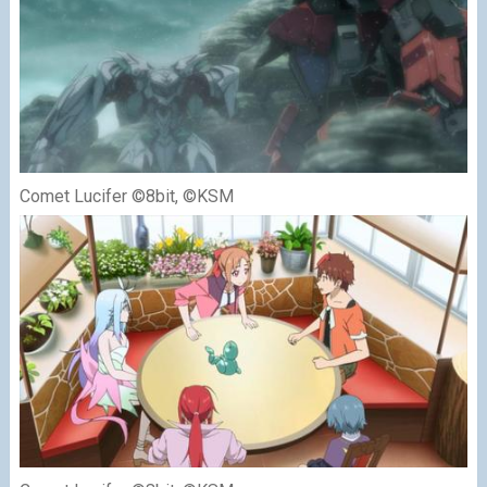
Comet Lucifer ©8bit, ©KSM