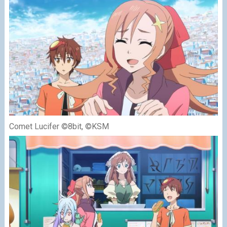
Comet Lucifer ©8bit, ©KSM