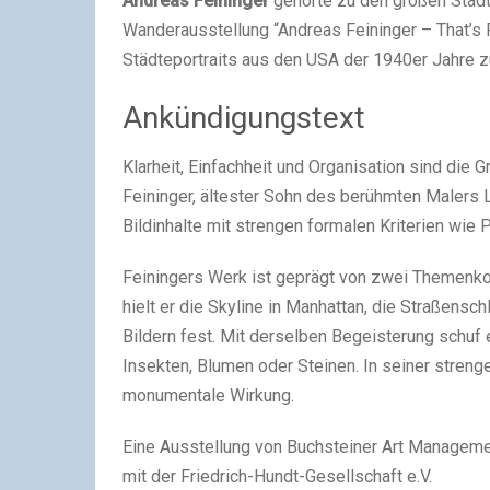
Andreas Feininger
gehörte zu den großen Stadt
Wander­ausstellung “Andreas Feininger – That’s 
Städteportraits aus den USA der 1940er Jahre z
Ankündigungstext
Klarheit, Einfachheit und Organisation sind die 
Feininger, ältester Sohn des berühmten Malers L
Bildinhalte mit strengen formalen Kriterien wie
Feiningers Werk ist geprägt von zwei Themenko
hielt er die Skyline in Manhattan, die Straßens
Bildern fest. Mit derselben Begeisterung schuf
Insekten, Blumen oder Steinen. In seiner stren
monumentale Wirkung.
Eine Ausstellung von Buchsteiner Art Manageme
mit der Friedrich-Hundt-Gesellschaft e.V.