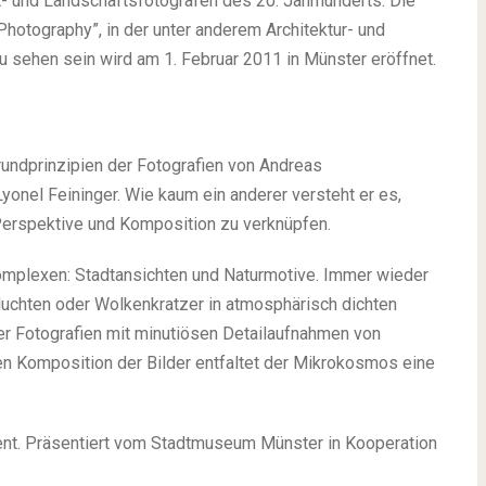
- und Landschafts­fotografen des 20. Jahrhunderts. Die
Photography”, in der unter anderem Architektur- und
u sehen sein wird am 1. Februar 2011 in Münster eröffnet.
Grundprinzipien der Fotografien von Andreas
yonel Feininger. Wie kaum ein anderer versteht er es,
 Perspektive und Komposition zu verknüpfen.
mplexen: Stadtansichten und Naturmotive. Immer wieder
chluchten oder Wolkenkratzer in atmosphärisch dichten
 er Fotografien mit minutiösen Detailaufnahmen von
gen Komposition der Bilder entfaltet der Mikrokosmos eine
nt. Präsentiert vom Stadtmuseum Münster in Kooperation