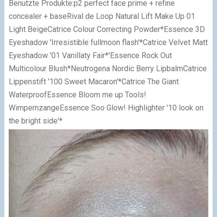
Benutzte Produkte:
p2 perfect face prime + refine
concealer + base
Rival de Loop Natural Lift Make Up 01
Light Beige
Catrice Colour Correcting Powder*
Essence 3D
Eyeshadow 'Irresistible fullmoon flash'*
Catrice Velvet Matt
Eyeshadow '01 Vanillaty Fair*'
Essence Rock Out
Multicolour Blush*
Neutrogena Nordic Berry Lipbalm
Catrice
Lippenstift '100 Sweet Macaron'*
Catrice The Giant
Waterproof
Essence Bloom me up Tools!
Wimpernzange
Essence Soo Glow! Highlighter '
10 look on
the bright side'*