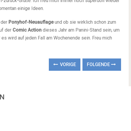
n-zurück-Grüße. Ich freu mich immer noch superdoll wieder
omentan einige Ideen.
 der
Ponyhof-Neuauflage
und ob sie wirklich schon zum
uf der
Comic Action
dieses Jahr am Panini-Stand sein, um
r es wird auf jeden Fall am Wochenende sein. Freu mich
VORIGE
FOLGENDE
EN