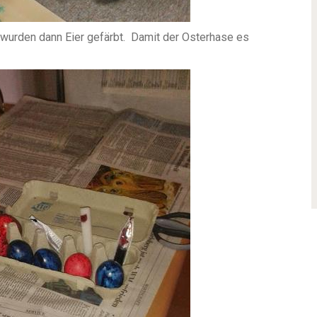
wurden dann Eier gefärbt. Damit der Osterhase es
n