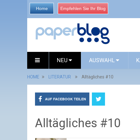
Home
Empfehlen Sie Ihr Blog
NEU
AUSWAHL
K
HOME
LITERATUR
Alltägliches #10
AUF FACEBOOK TEILEN
Alltägliches #10