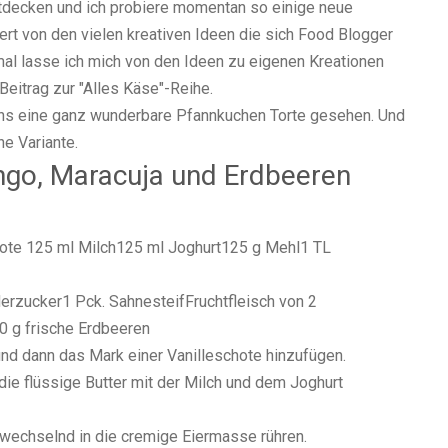
entdecken und ich probiere momentan so einige neue
ert von den vielen kreativen Ideen die sich Food Blogger
al lasse ich mich von den Ideen zu eigenen Kreationen
eitrag zur "Alles Käse"-Reihe.
ens eine ganz wunderbare Pfannkuchen Torte gesehen. Und
he Variante.
ngo, Maracuja und Erdbeeren
chote 125 ml Milch125 ml Joghurt125 g Mehl1 TL
rzucker1 Pck. SahnesteifFruchtfleisch von 2
0 g frische Erdbeeren
und dann das Mark einer Vanilleschote hinzufügen.
ie flüssige Butter mit der Milch und dem Joghurt
wechselnd in die cremige Eiermasse rühren.