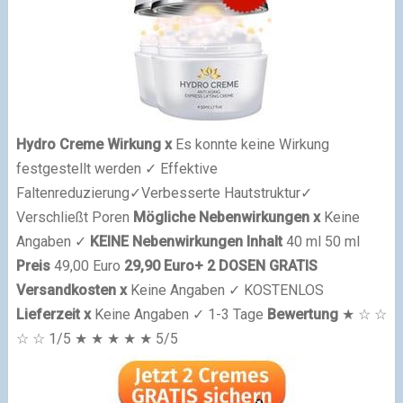
Hydro Creme
Wirkung
x
Es konnte keine Wirkung
festgestellt werden
✓
Effektive
Faltenreduzierung
✓
Verbesserte Hautstruktur
✓
Verschließt Poren
Mögliche Nebenwirkungen
x
Keine
Angaben
✓
KEINE Nebenwirkungen
Inhalt
40 ml 50 ml
Preis
49,00 Euro
29,90 Euro
+ 2 DOSEN GRATIS
Versandkosten
x
Keine Angaben
✓
KOSTENLOS
Lieferzeit
x
Keine Angaben
✓
1-3 Tage
Bewertung
★
☆ ☆
☆ ☆
1/5
★ ★ ★ ★ ★
5/5