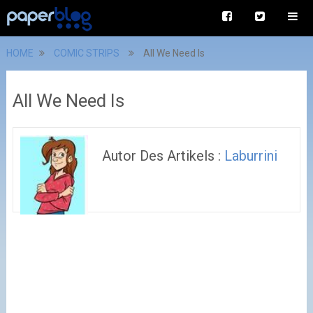
HOME
COMIC STRIPS
All We Need Is
All We Need Is
Autor Des Artikels :
Laburrini