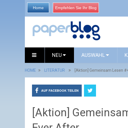
Home
Empfehlen Sie Ihr Blog
NEU
AUSWAHL
K
HOME
LITERATUR
[Aktion] Gemeinsam Lesen #4
AUF FACEBOOK TEILEN
[Aktion] Gemeinsam
Ever After