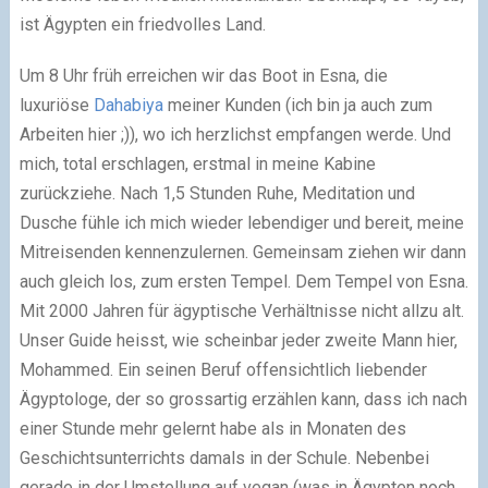
ist Ägypten ein friedvolles Land.
Um 8 Uhr früh erreichen wir das Boot in Esna, die
luxuriöse
Dahabiya
meiner Kunden (ich bin ja auch zum
Arbeiten hier ;)), wo ich herzlichst empfangen werde. Und
mich, total erschlagen, erstmal in meine Kabine
zurückziehe. Nach 1,5 Stunden Ruhe, Meditation und
Dusche fühle ich mich wieder lebendiger und bereit, meine
Mitreisenden kennenzulernen. Gemeinsam ziehen wir dann
auch gleich los, zum ersten Tempel. Dem Tempel von Esna.
Mit 2000 Jahren für ägyptische Verhältnisse nicht allzu alt.
Unser Guide heisst, wie scheinbar jeder zweite Mann hier,
Mohammed. Ein seinen Beruf offensichtlich liebender
Ägyptologe, der so grossartig erzählen kann, dass ich nach
einer Stunde mehr gelernt habe als in Monaten des
Geschichtsunterrichts damals in der Schule. Nebenbei
gerade in der Umstellung auf vegan (was in Ägypten noch