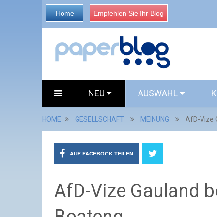
Home
Empfehlen Sie Ihr Blog
NEU
AUSWAHL
K
HOME
GESELLSCHAFT
MEINUNG
AfD-Vize G
AUF FACEBOOK TEILEN
AfD-Vize Gauland be
Boateng