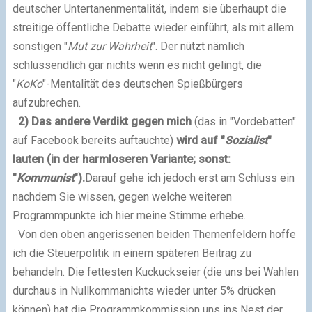
deutscher Untertanenmentalität, indem sie überhaupt die
streitige öffentliche Debatte wieder einführt, als mit allem
sonstigen "
Mut zur Wahrheit
". Der nützt nämlich
schlussendlich gar nichts wenn es nicht gelingt, die
"
KoKo
"-Mentalität des deutschen
Spießbürgers
aufzubrechen.
2) Das andere Verdikt gegen mich
(das in "Vordebatten"
auf Facebook bereits auftauchte)
wird auf "
Sozialist
"
lauten (in der harmloseren Variante; sonst:
"
Kommunist
").
Darauf gehe ich jedoch erst am Schluss ein
nachdem Sie wissen,
gegen welche weiteren
Programmpunkte ich hier meine Stimme erhebe.
Von den oben angerissenen beiden Themenfeldern hoffe
ich die Steuerpolitik in einem späteren Beitrag zu
behandeln. Die fettesten Kuckuckseier (die uns bei Wahlen
durchaus in Nullkommanichts wieder unter 5% drücken
können) hat die Programmkommission uns ins Nest der