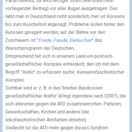
Partei.Gewiss, da wird heftiger Streit (wie etwa mein
vorliegender Beitrag) vor aller Augen ausgetragen. Das
liebt man in Deutschland nicht sonderlich; hier ist Konsens
bis zum Kuscheltod angesagt. Probleme sollen hinter den
Kulissen geregelt werden, auf der Bühne vor den
Zuschauern ist "
Friede, Freude, Eierkuchen
" das
Wunschprogramm der Deutschen.
Entsprechend hat sich in unserem Land ein politisch-
gesellschaftlicher Komplex entwickelt, den ich mit dem
Begriff "
KoKo
" zu erfassen suche:
Konsensfaschistischer
Komplex
.
Sichtbar wird er z. B. in den 'breiten Bündnissen
gesellschaftlicher Kräfte' (klingt irgendwie nach DDR?), die
sich allerorten gegen die AfD zusammenrotten: Parteien,
Gewerkschaften, Kirchen und andere (die
linksfaschistischen Antifanten ohnehin).
Vielleicht tut die AfD mehr gegen dieses Syndrom