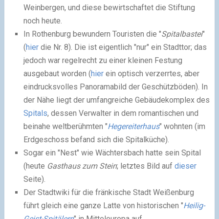
Weinbergen, und diese bewirtschaftet die Stiftung
noch heute.
In Rothenburg bewundern Touristen die "
Spitalbastei
"
(
hier
die Nr. 8). Die ist eigentlich "nur" ein Stadttor; das
jedoch war regelrecht zu einer kleinen Festung
ausgebaut worden (
hier
ein optisch verzerrtes, aber
eindrucksvolles Panoramabild der Geschützböden). In
der Nähe liegt der umfangreiche Gebäudekomplex des
Spitals
, dessen Verwalter in dem romantischen und
beinahe weltberühmten "
Hegereiterhaus
" wohnten (im
Erdgeschoss befand sich die Spitalküche).
Sogar ein "Nest" wie Wächtersbach hatte sein Spital
(heute
Gasthaus zum Stein
; letztes Bild auf
dieser
Seite).
Der Stadtwiki für die fränkische Stadt Weißenburg
führt gleich eine ganze Latte von historischen "
Heilig-
Geist-Spitälern
" in Mitteleuropa auf.